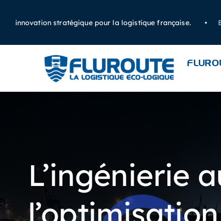
Passer
au
innovation stratégique pour la logistique française.
•
Expri
contenu
FLURO
L’ingénierie a
l’optimisation