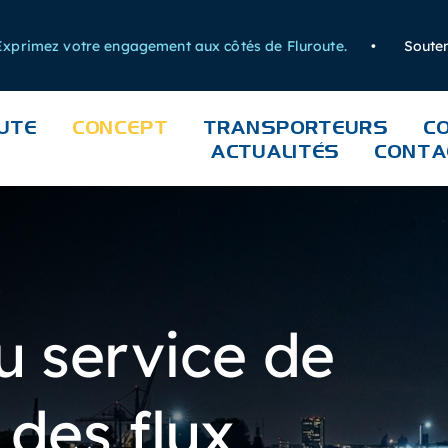
mez votre engagement aux côtés de Fluroute.
•
Soutenez u
UTE
CONCEPT
TRANSPORTEURS
C
ACTUALITÉS
CONTA
u service de
 des flux