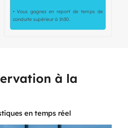
• Vous gagnez en report de temps de
conduite supérieur à 1h30.
servation à la
stiques en temps réel