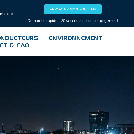
APPORTER MON SOUTIEN
ne innovation stratégique pour la logistique française.
•
Ex
Démarche rapide – 30 secondes – sans engagement
ONDUCTEURS
ENVIRONNEMENT
CT & FAQ